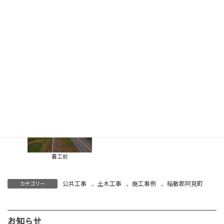
■場所 阿見町竹来地内
■概要 道路改良舗装工事
完成状況２
完成状況１
着工前
公共工事
、
土木工事
、
施工事例
、
稲敷郡阿見町
カテゴリー
お知らせ