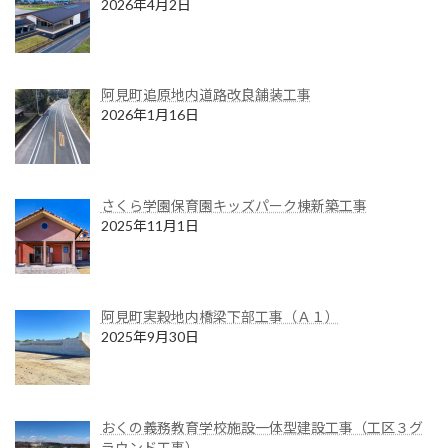
2026年4月2日
阿見町追原地内道路改良舗装工事
2026年1月16日
さくら学園保育園キッズパーク棟新築工事
2025年11月1日
阿見町実穀地内橋梁下部工事（Ａ１）
2025年9月30日
おくの義務教育学校施設一体型建設工事（工区３グ
ラウンド工事）