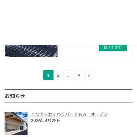
（仮称）介護老人保健施設セン
トラルわかたけ阿見新築工事
2025年1月18日
カテゴリー
医療･福祉
、
建築工
事
、
施工事例
、
稲敷
郡阿見町
続きを読む
投
1
2
…
9
»
固
固
固
定
定
定
稿
ペ
ペ
ペ
の
ー
ー
ー
お知らせ
ジ
ジ
ジ
ペ
ー
まつうらわくわくパークあみ オープン
2026年4月28日
ジ