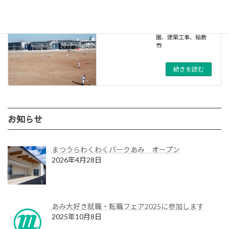
稲敷市立桜川中学校 改築工事
2006年12月9日
カテゴリー
公共工事
、
学校･幼稚
園
、
建築工事
、
稲敷
市
続きを読む
お知らせ
まつうらわくわくパークあみ オープン
2026年4月28日
あみ大好き就職・転職フェア2025に参加します
2025年10月8日